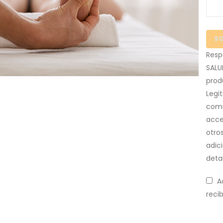
Resp
SALU
produ
Legi
comu
acce
otro
adic
deta
A
recib