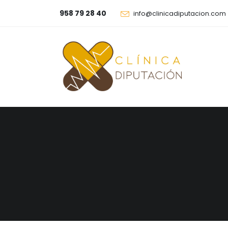
958 79 28 40
info@clinicadiputacion.com