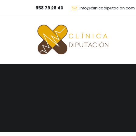
958 79 28 40
info@clinicadiputacion.com