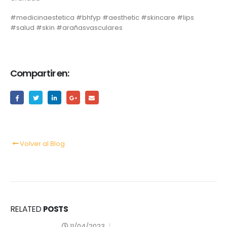
#medicinaestetica #bhfyp #aesthetic #skincare #lips
#salud #skin #arañasvasculares
Compartir en:
Volver al Blog
RELATED
POSTS
11/04/2023